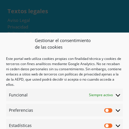
Textos legales
Aviso Legal
Privacidad
Política de Cookies UE
Términos y condiciones
Gestionar el consentimiento
Exoneración de responsabilidad
de las cookies
Este portal web utiliza cookies propias con finalidad técnica y cookies de
Mapa del sitio
terceros con fines analíticos mediante Google Analytics. No se recaban
ni ceden datos personales sin su consentimiento. Sin embargo, contiene
Mi cuenta
enlaces a sitios web de terceros con políticas de privacidad ajenas a la
Tienda
de la AEPD, que usted podrá decidir si acepta o no cuando acceda a
Psicología en Murcia
ellos.
Bonos
Funcional
Siempre activo
Guías
Preferencias
Redes sociales
Preferen
Facebook
Estadísticas
Instagram
Estadíst