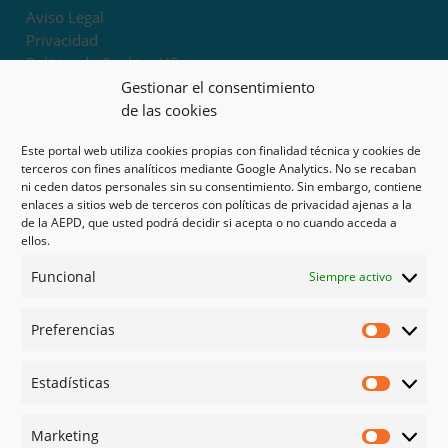
Aviso Legal
Privacidad
Política de Cookies UE
Términos y condiciones
Gestionar el consentimiento
Exoneración de responsabilidad
de las cookies
Este portal web utiliza cookies propias con finalidad técnica y cookies de
Mapa del sitio
terceros con fines analíticos mediante Google Analytics. No se recaban
ni ceden datos personales sin su consentimiento. Sin embargo, contiene
Mi cuenta
enlaces a sitios web de terceros con políticas de privacidad ajenas a la
Tienda
de la AEPD, que usted podrá decidir si acepta o no cuando acceda a
Psicología en Murcia
ellos.
Bonos
Funcional
Siempre activo
Guías
Preferencias
Redes sociales
Preferen
Facebook
Estadísticas
Instagram
Estadíst
Doctoralia
Marketing
Linked in
Marketi