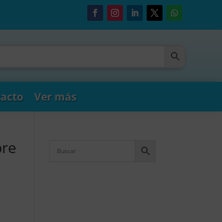
acto
Ver más
bre