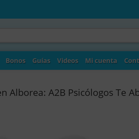
Bonos
Guías
Videos
Mi cuenta
Cont
en Alborea: A2B Psicólogos Te A