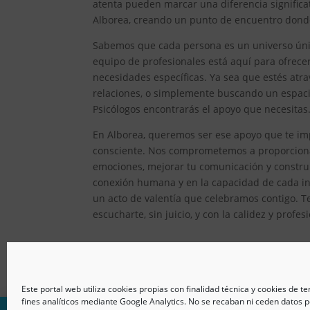
atenta pueden marcar una diferencia significat
Alborea, creando un punto de encuentro donde 
Sabemos que cada persona es un universo único
equipo de profesionales está aquí para ofrec
necesidades específicas. Ya sea que estés atr
relaciones, o simplemente buscando un espacio
Psicólogos encontrarás el apoyo que necesitas
En Alborea, queremos ser ese apoyo que te imp
consciente. Nos comprometemos a proporcionar
emociones, mejorar tu comunicación y constru
conexión humana y en la capacidad de cada ind
un acto de valentía que celebramos contigo. T
escucharte, sin juicio, y con la calidez y prof
Este portal web utiliza cookies propias con finalidad técnica y cookies de t
fines analíticos mediante Google Analytics. No se recaban ni ceden datos p