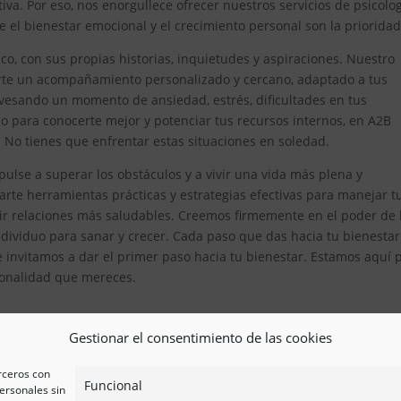
iva. Por eso, nos enorgullece ofrecer nuestros servicios de psicolo
el bienestar emocional y el crecimiento personal son la prioridad
, con sus propias historias, inquietudes y aspiraciones. Nuestro
erte un acompañamiento personalizado y cercano, adaptado a tus
avesando un momento de ansiedad, estrés, dificultades en tus
 para conocerte mejor y potenciar tus recursos internos, en A2B
. No tienes que enfrentar estas situaciones en soledad.
ulse a superar los obstáculos y a vivir una vida más plena y
te herramientas prácticas y estrategias efectivas para manejar t
ir relaciones más saludables. Creemos firmemente en el poder de 
ividuo para sanar y crecer. Cada paso que das hacia tu bienestar
e invitamos a dar el primer paso hacia tu bienestar. Estamos aquí 
esionalidad que mereces.
Gestionar el consentimiento de las cookies
erceros con
Funcional
ersonales sin