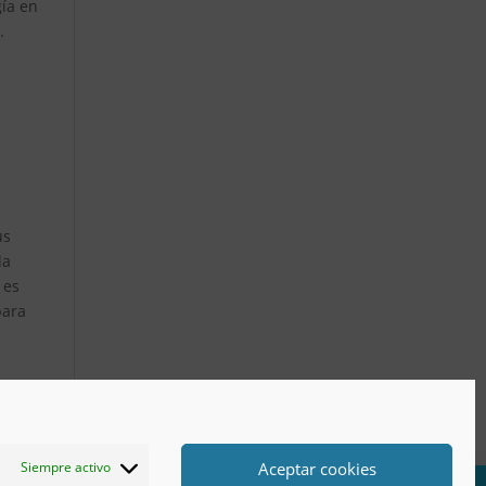
gía en
.
us
la
 es
para
Aceptar cookies
Siempre activo