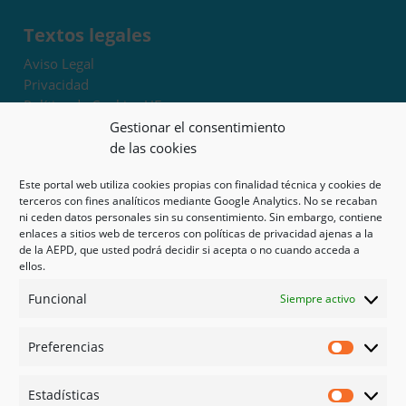
Textos legales
Aviso Legal
Privacidad
Política de Cookies UE
Términos y condiciones
Gestionar el consentimiento
Exoneración de responsabilidad
de las cookies
Este portal web utiliza cookies propias con finalidad técnica y cookies de
Mapa del sitio
terceros con fines analíticos mediante Google Analytics. No se recaban
ni ceden datos personales sin su consentimiento. Sin embargo, contiene
Mi cuenta
enlaces a sitios web de terceros con políticas de privacidad ajenas a la
Tienda
de la AEPD, que usted podrá decidir si acepta o no cuando acceda a
Psicología en Murcia
ellos.
Bonos
Funcional
Siempre activo
Guías
Preferencias
Redes sociales
Preferen
Facebook
Estadísticas
Instagram
Estadíst