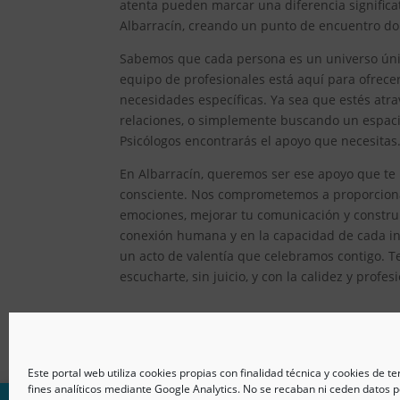
atenta pueden marcar una diferencia significat
Albarracín, creando un punto de encuentro don
Sabemos que cada persona es un universo único
equipo de profesionales está aquí para ofrec
necesidades específicas. Ya sea que estés atr
relaciones, o simplemente buscando un espacio
Psicólogos encontrarás el apoyo que necesitas
En Albarracín, queremos ser ese apoyo que te 
consciente. Nos comprometemos a proporcionar
emociones, mejorar tu comunicación y constru
conexión humana y en la capacidad de cada ind
un acto de valentía que celebramos contigo. T
escucharte, sin juicio, y con la calidez y prof
Este portal web utiliza cookies propias con finalidad técnica y cookies de t
fines analíticos mediante Google Analytics. No se recaban ni ceden datos p