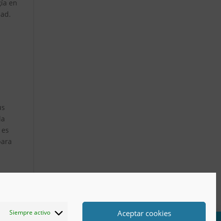
gía en
dad.
us
la
 es
para
Aceptar cookies
Siempre activo