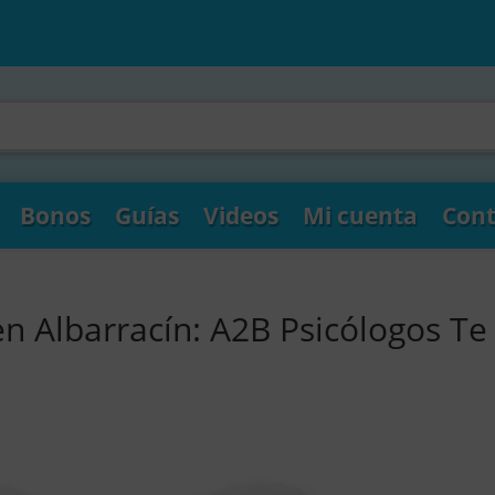
Bonos
Guías
Videos
Mi cuenta
Cont
n Albarracín: A2B Psicólogos Te