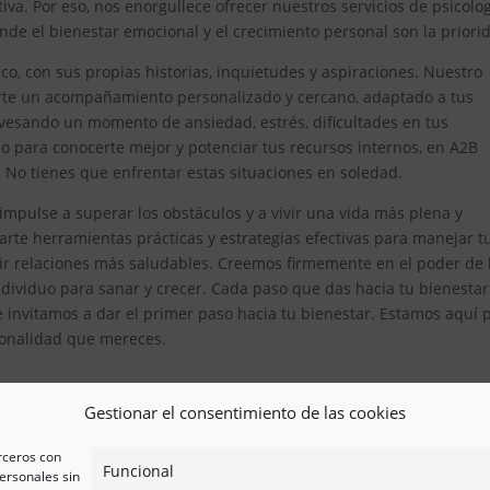
iva. Por eso, nos enorgullece ofrecer nuestros servicios de psicolo
de el bienestar emocional y el crecimiento personal son la priori
, con sus propias historias, inquietudes y aspiraciones. Nuestro
erte un acompañamiento personalizado y cercano, adaptado a tus
avesando un momento de ansiedad, estrés, dificultades en tus
 para conocerte mejor y potenciar tus recursos internos, en A2B
. No tienes que enfrentar estas situaciones en soledad.
impulse a superar los obstáculos y a vivir una vida más plena y
te herramientas prácticas y estrategias efectivas para manejar t
ir relaciones más saludables. Creemos firmemente en el poder de 
ividuo para sanar y crecer. Cada paso que das hacia tu bienestar
e invitamos a dar el primer paso hacia tu bienestar. Estamos aquí 
esionalidad que mereces.
Gestionar el consentimiento de las cookies
erceros con
Funcional
ersonales sin