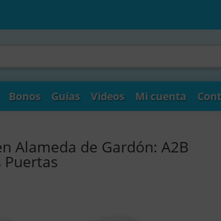
Bonos
Guías
Videos
Mi cuenta
Cont
 en Alameda de Gardón: A2B
s Puertas