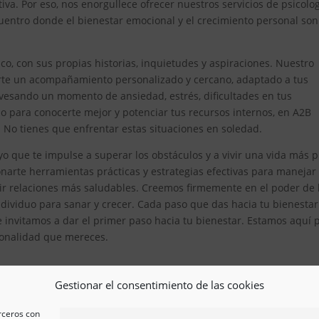
iva. Por eso, nos enorgullece ofrecer nuestros servicios de psicolo
ntro donde el bienestar emocional y el crecimiento personal son
, con sus propias historias, inquietudes y aspiraciones. Nuestro
erte un acompañamiento personalizado y cercano, adaptado a tus
avesando un momento de ansiedad, estrés, dificultades en tus
 para conocerte mejor y potenciar tus recursos internos, en A2B
. No tienes que enfrentar estas situaciones en soledad.
 que te impulse a superar los obstáculos y a vivir una vida más 
arte herramientas prácticas y estrategias efectivas para manejar
ir relaciones más saludables. Creemos firmemente en el poder de 
ividuo para sanar y crecer. Cada paso que das hacia tu bienestar
e invitamos a dar el primer paso hacia tu bienestar. Estamos aquí 
esionalidad que mereces.
Gestionar el consentimiento de las cookies
erceros con