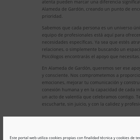
atenta pueden marcar una diferencia significat
Alameda de Gardón, creando un punto de encue
prioridad.
Sabemos que cada persona es un universo único
equipo de profesionales está aquí para ofrec
necesidades específicas. Ya sea que estés atr
relaciones, o simplemente buscando un espacio
Psicólogos encontrarás el apoyo que necesitas
En Alameda de Gardón, queremos ser ese apoyo
y consciente. Nos comprometemos a proporcion
emociones, mejorar tu comunicación y constru
conexión humana y en la capacidad de cada ind
un acto de valentía que celebramos contigo. T
escucharte, sin juicio, y con la calidez y prof
Este portal web utiliza cookies propias con finalidad técnica y cookies de t