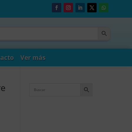
acto
Ver más
re