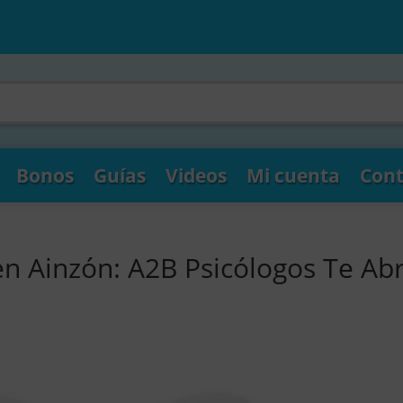
Bonos
Guías
Videos
Mi cuenta
Cont
en Ainzón: A2B Psicólogos Te Ab