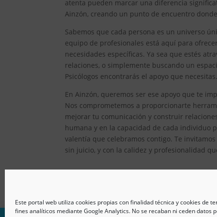
atenta pueden marcar una diferencia significat
Ainzón, creando un punto de encuentro donde e
Sabemos que cada persona es un universo único
equipo de profesionales está aquí para ofrec
necesidades específicas. Ya sea que estés atr
relaciones, o simplemente buscando un espacio
Psicólogos encontrarás el apoyo que necesitas
En Ainzón, queremos ser ese apoyo que te impu
Nos comprometemos a proporcionarte herramien
mejorar tu comunicación y construir relacion
humana y en la capacidad de cada individuo pa
valentía que celebramos contigo. Te invitamos
sin juicio, y con la calidez y profesionalidad q
Este portal web utiliza cookies propias con finalidad técnica y cookies de t
fines analíticos mediante Google Analytics. No se recaban ni ceden datos p