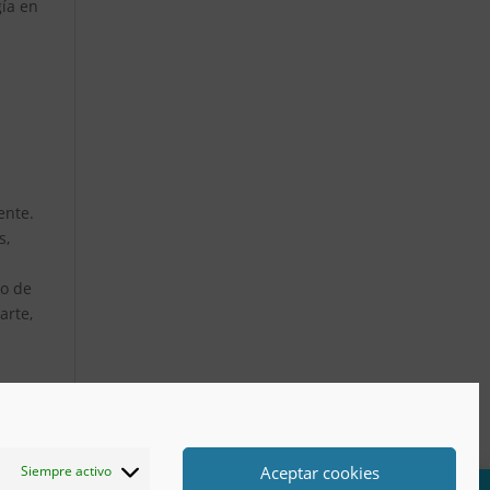
gía en
ente.
s,
to de
arte,
Aceptar cookies
Siempre activo