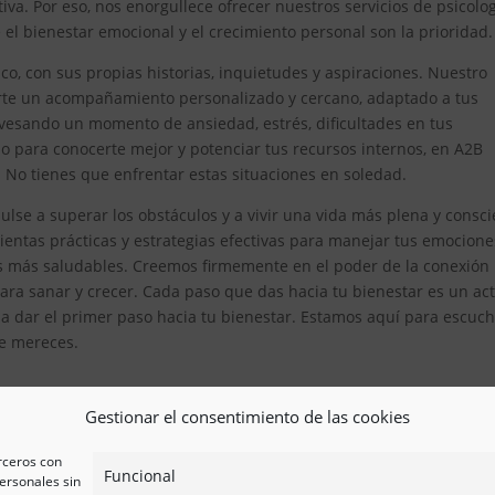
iva. Por eso, nos enorgullece ofrecer nuestros servicios de psicolo
l bienestar emocional y el crecimiento personal son la prioridad.
, con sus propias historias, inquietudes y aspiraciones. Nuestro
erte un acompañamiento personalizado y cercano, adaptado a tus
avesando un momento de ansiedad, estrés, dificultades en tus
 para conocerte mejor y potenciar tus recursos internos, en A2B
. No tienes que enfrentar estas situaciones en soledad.
lse a superar los obstáculos y a vivir una vida más plena y consci
tas prácticas y estrategias efectivas para manejar tus emocione
es más saludables. Creemos firmemente en el poder de la conexión
ra sanar y crecer. Cada paso que das hacia tu bienestar es un ac
 a dar el primer paso hacia tu bienestar. Estamos aquí para escuch
ue mereces.
Gestionar el consentimiento de las cookies
erceros con
Funcional
ersonales sin