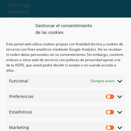
Aviso Legal
Privacidad
Política de Cookies UE
Términos y condiciones
Gestionar el consentimiento
Exoneración de responsabilidad
de las cookies
Este portal web utiliza cookies propias con finalidad técnica y cookies de
Mapa del sitio
terceros con fines analíticos mediante Google Analytics. No se recaban
ni ceden datos personales sin su consentimiento. Sin embargo, contiene
Mi cuenta
enlaces a sitios web de terceros con políticas de privacidad ajenas a la
Tienda
de la AEPD, que usted podrá decidir si acepta o no cuando acceda a
Psicología en Murcia
ellos.
Bonos
Funcional
Siempre activo
Guías
Preferencias
Redes sociales
Preferen
Facebook
Estadísticas
Instagram
Estadíst
Doctoralia
Marketing
Linked in
Marketi