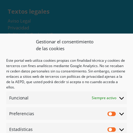
Textos legales
Aviso Legal
Privacidad
Política de Cookies UE
Términos y condiciones
Gestionar el consentimiento
Exoneración de responsabilidad
de las cookies
Este portal web utiliza cookies propias con finalidad técnica y cookies de
Mapa del sitio
terceros con fines analíticos mediante Google Analytics. No se recaban
ni ceden datos personales sin su consentimiento. Sin embargo, contiene
Mi cuenta
enlaces a sitios web de terceros con políticas de privacidad ajenas a la
Tienda
de la AEPD, que usted podrá decidir si acepta o no cuando acceda a
Psicología en Murcia
ellos.
Bonos
Funcional
Siempre activo
Guías
Preferencias
Redes sociales
Preferen
Facebook
Estadísticas
Instagram
Estadíst