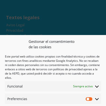
Textos legales
Aviso Legal
Privacidad
Política de Cookies UE
Términos y condiciones
Gestionar el consentimiento
Exoneración de responsabilidad
de las cookies
Este portal web utiliza cookies propias con finalidad técnica y cookies de
Mapa del sitio
terceros con fines analíticos mediante Google Analytics. No se recaban
ni ceden datos personales sin su consentimiento. Sin embargo, contiene
Mi cuenta
enlaces a sitios web de terceros con políticas de privacidad ajenas a la
Tienda
de la AEPD, que usted podrá decidir si acepta o no cuando acceda a
Psicología en Murcia
ellos.
Bonos
Funcional
Siempre activo
Guías
Preferencias
Redes sociales
Preferen