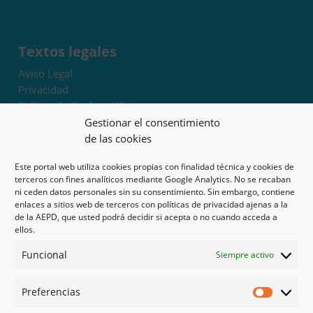
Textos legales
Aviso Legal
Privacidad
Política de Cookies UE
Términos y condiciones
Gestionar el consentimiento
Exoneración de responsabilidad
de las cookies
Este portal web utiliza cookies propias con finalidad técnica y cookies de
Mapa del sitio
terceros con fines analíticos mediante Google Analytics. No se recaban
ni ceden datos personales sin su consentimiento. Sin embargo, contiene
Mi cuenta
enlaces a sitios web de terceros con políticas de privacidad ajenas a la
Tienda
de la AEPD, que usted podrá decidir si acepta o no cuando acceda a
Psicología en Murcia
ellos.
Bonos
Funcional
Siempre activo
Guías
Preferencias
Redes sociales
Preferen