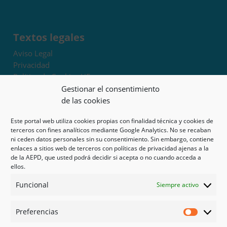
Textos legales
Aviso Legal
Privacidad
Política de Cookies UE
Términos y condiciones
Gestionar el consentimiento
Exoneración de responsabilidad
de las cookies
Este portal web utiliza cookies propias con finalidad técnica y cookies de
Mapa del sitio
terceros con fines analíticos mediante Google Analytics. No se recaban
ni ceden datos personales sin su consentimiento. Sin embargo, contiene
Mi cuenta
enlaces a sitios web de terceros con políticas de privacidad ajenas a la
Tienda
de la AEPD, que usted podrá decidir si acepta o no cuando acceda a
Psicología en Murcia
ellos.
Bonos
Funcional
Siempre activo
Guías
Preferencias
Redes sociales
Preferen