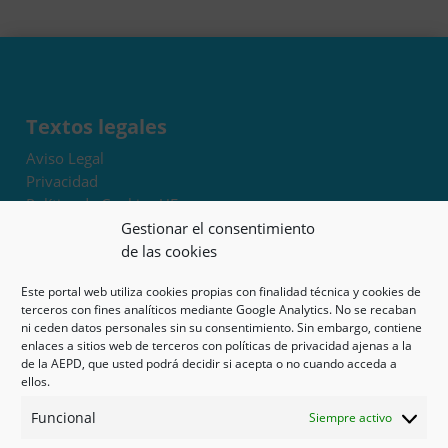
Textos legales
Aviso Legal
Privacidad
Política de Cookies UE
Términos y condiciones
Gestionar el consentimiento
Exoneración de responsabilidad
de las cookies
Este portal web utiliza cookies propias con finalidad técnica y cookies de
Mapa del sitio
terceros con fines analíticos mediante Google Analytics. No se recaban
ni ceden datos personales sin su consentimiento. Sin embargo, contiene
Mi cuenta
enlaces a sitios web de terceros con políticas de privacidad ajenas a la
Tienda
de la AEPD, que usted podrá decidir si acepta o no cuando acceda a
Psicología en Murcia
ellos.
Bonos
Funcional
Siempre activo
Guías