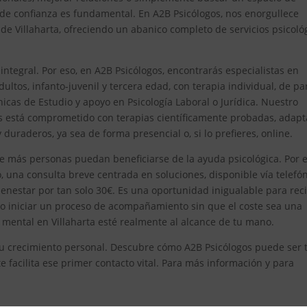
 de confianza es fundamental. En A2B Psicólogos, nos enorgullece
 Villaharta, ofreciendo un abanico completo de servicios psicoló
egral. Por eso, en A2B Psicólogos, encontrarás especialistas en
ultos, infanto-juvenil y tercera edad, con terapia individual, de pa
icas de Estudio y apoyo en Psicología Laboral o Jurídica. Nuestro
os está comprometido con terapias científicamente probadas, adap
duraderos, ya sea de forma presencial o, si lo prefieres, online.
e más personas puedan beneficiarse de la ayuda psicológica. Por el
 una consulta breve centrada en soluciones, disponible vía telefón
enestar por tan solo 30€. Es una oportunidad inigualable para reci
 o iniciar un proceso de acompañamiento sin que el coste sea una
mental en Villaharta esté realmente al alcance de tu mano.
n tu crecimiento personal. Descubre cómo A2B Psicólogos puede ser 
e facilita ese primer contacto vital. Para más información y para