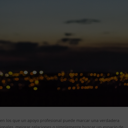
 en los que un apoyo profesional puede marcar una verdadera
cionales, mejorar relaciones o simplemente buscar un espacio de