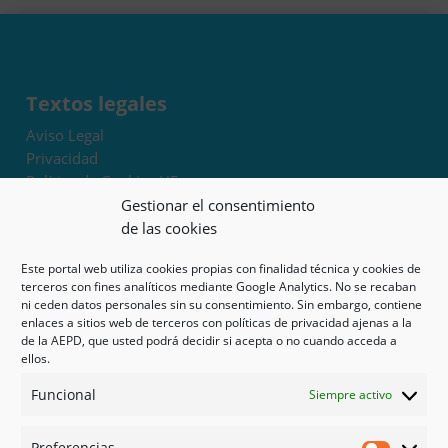
Textos legales
Aviso Legal
Privacidad
Política de Cookies UE
Términos y condiciones
Gestionar el consentimiento
Exoneración de responsabilidad
de las cookies
Este portal web utiliza cookies propias con finalidad técnica y cookies de
Mapa del sitio
terceros con fines analíticos mediante Google Analytics. No se recaban
ni ceden datos personales sin su consentimiento. Sin embargo, contiene
Mi cuenta
enlaces a sitios web de terceros con políticas de privacidad ajenas a la
Tienda
de la AEPD, que usted podrá decidir si acepta o no cuando acceda a
Psicología en Murcia
ellos.
Bonos
Funcional
Siempre activo
Guías
Preferencias