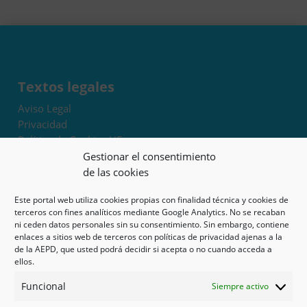
Textos legales
Aviso Legal
Privacidad
Política de Cookies UE
Términos y condiciones
Gestionar el consentimiento
Exoneración de responsabilidad
de las cookies
Este portal web utiliza cookies propias con finalidad técnica y cookies de
Mapa del sitio
terceros con fines analíticos mediante Google Analytics. No se recaban
ni ceden datos personales sin su consentimiento. Sin embargo, contiene
Mi cuenta
enlaces a sitios web de terceros con políticas de privacidad ajenas a la
Tienda
de la AEPD, que usted podrá decidir si acepta o no cuando acceda a
Psicología en Murcia
ellos.
Bonos
Funcional
Siempre activo
Guías