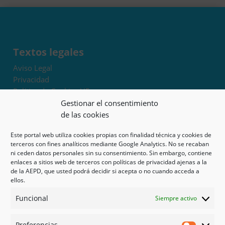
Textos legales
Aviso Legal
Privacidad
Política de Cookies UE
Términos y condiciones
Gestionar el consentimiento
Exoneración de responsabilidad
de las cookies
Este portal web utiliza cookies propias con finalidad técnica y cookies de
Mapa del sitio
terceros con fines analíticos mediante Google Analytics. No se recaban
ni ceden datos personales sin su consentimiento. Sin embargo, contiene
Mi cuenta
enlaces a sitios web de terceros con políticas de privacidad ajenas a la
Tienda
de la AEPD, que usted podrá decidir si acepta o no cuando acceda a
Psicología en Murcia
ellos.
Bonos
Funcional
Siempre activo
Guías
Preferencias