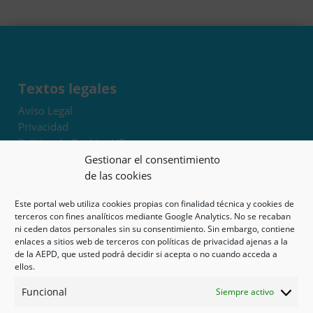
Textos legales
Aviso Legal
Privacidad
Política de Cookies UE
Términos y condiciones
Gestionar el consentimiento
Exoneración de responsabilidad
de las cookies
Este portal web utiliza cookies propias con finalidad técnica y cookies de
Mapa del sitio
terceros con fines analíticos mediante Google Analytics. No se recaban
ni ceden datos personales sin su consentimiento. Sin embargo, contiene
Mi cuenta
enlaces a sitios web de terceros con políticas de privacidad ajenas a la
Tienda
de la AEPD, que usted podrá decidir si acepta o no cuando acceda a
Psicología en Murcia
ellos.
Bonos
Funcional
Siempre activo
Guías