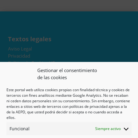
Textos legales
Aviso Legal
Privacidad
Política de Cookies UE
Términos y condiciones
Gestionar el consentimiento
Exoneración de responsabilidad
de las cookies
Este portal web utiliza cookies propias con finalidad técnica y cookies de
Mapa del sitio
terceros con fines analíticos mediante Google Analytics. No se recaban
ni ceden datos personales sin su consentimiento. Sin embargo, contiene
Mi cuenta
enlaces a sitios web de terceros con políticas de privacidad ajenas a la
Tienda
de la AEPD, que usted podrá decidir si acepta o no cuando acceda a
Psicología en Murcia
ellos.
Bonos
Funcional
Siempre activo
Guías