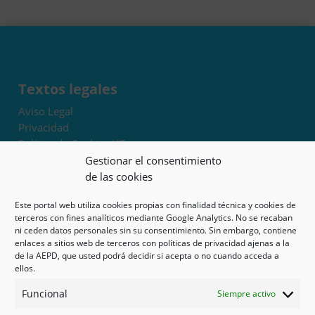
Textos legales
Aviso Legal
Privacidad
Política de Cookies UE
Términos y condiciones
Gestionar el consentimiento
Exoneración de responsabilidad
de las cookies
Este portal web utiliza cookies propias con finalidad técnica y cookies de
Mapa del sitio
terceros con fines analíticos mediante Google Analytics. No se recaban
ni ceden datos personales sin su consentimiento. Sin embargo, contiene
Mi cuenta
enlaces a sitios web de terceros con políticas de privacidad ajenas a la
Tienda
de la AEPD, que usted podrá decidir si acepta o no cuando acceda a
Psicología en Murcia
ellos.
Bonos
Funcional
Siempre activo
Guías