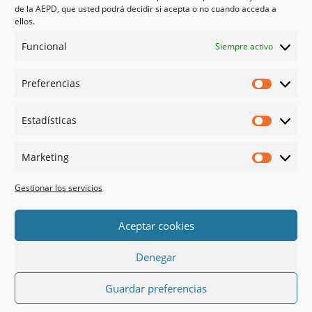
Tienda
de la AEPD, que usted podrá decidir si acepta o no cuando acceda a
Psicología en Murcia
ellos.
Bonos
Funcional
Siempre activo
Guías
Preferencias
Redes sociales
Preferen
Facebook
Estadísticas
Instagram
Estadíst
Doctoralia
Marketing
Linked in
Marketi
X
Gestionar los servicios
Pago 100% Seguro
Aceptar cookies
Denegar
Guardar preferencias





