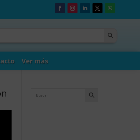
acto
Ver más
ón