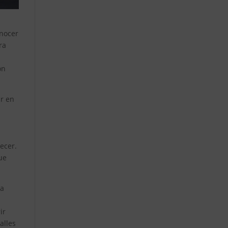
onocer
ra
ón
r en
ecer.
ue
ra
ir
alles