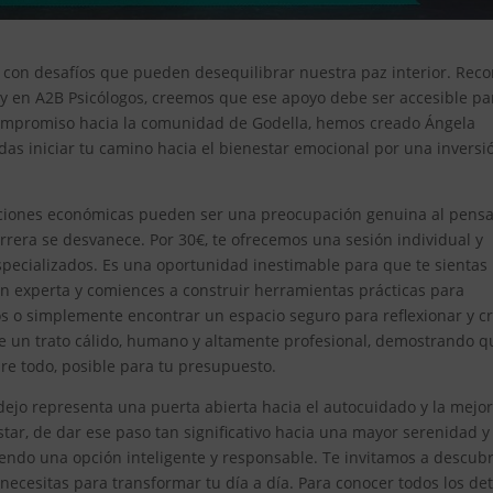
os con desafíos que pueden desequilibrar nuestra paz interior. Rec
, y en A2B Psicólogos, creemos que ese apoyo debe ser accesible pa
 compromiso hacia la comunidad de Godella, hemos creado Ángela
das iniciar tu camino hacia el bienestar emocional por una inversi
ciones económicas pueden ser una preocupación genuina al pensa
rrera se desvanece. Por 30€, te ofrecemos una sesión individual y
specializados. Es una oportunidad inestimable para que te sientas
n experta y comiences a construir herramientas prácticas para
os o simplemente encontrar un espacio seguro para reflexionar y cr
e un trato cálido, humano y altamente profesional, demostrando q
bre todo, posible para tu presupuesto.
dejo representa una puerta abierta hacia el autocuidado y la mejo
tar, de dar ese paso tan significativo hacia una mayor serenidad y
iendo una opción inteligente y responsable. Te invitamos a descubr
ecesitas para transformar tu día a día. Para conocer todos los det