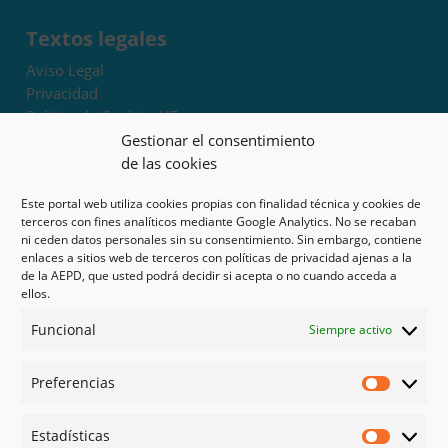
Textos legales
Aviso Legal
Privacidad
Política de Cookies UE
Términos y condiciones
Gestionar el consentimiento
Exoneración de responsabilidad
de las cookies
Este portal web utiliza cookies propias con finalidad técnica y cookies de
Mapa del sitio
terceros con fines analíticos mediante Google Analytics. No se recaban
ni ceden datos personales sin su consentimiento. Sin embargo, contiene
Mi cuenta
enlaces a sitios web de terceros con políticas de privacidad ajenas a la
Tienda
de la AEPD, que usted podrá decidir si acepta o no cuando acceda a
Psicología en Murcia
ellos.
Bonos
Funcional
Siempre activo
Guías
Preferencias
Redes sociales
Preferen
Facebook
Estadísticas
Instagram
Estadíst