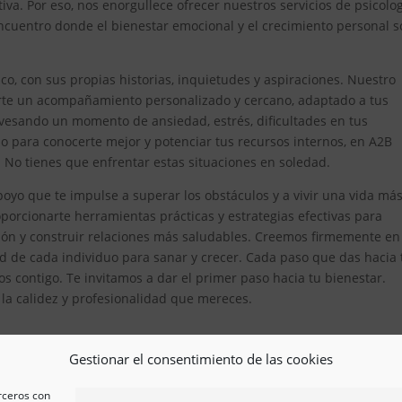
iva. Por eso, nos enorgullece ofrecer nuestros servicios de psicolo
cuentro donde el bienestar emocional y el crecimiento personal s
, con sus propias historias, inquietudes y aspiraciones. Nuestro
erte un acompañamiento personalizado y cercano, adaptado a tus
avesando un momento de ansiedad, estrés, dificultades en tus
 para conocerte mejor y potenciar tus recursos internos, en A2B
. No tienes que enfrentar estas situaciones en soledad.
oyo que te impulse a superar los obstáculos y a vivir una vida má
orcionarte herramientas prácticas y estrategias efectivas para
ón y construir relaciones más saludables. Creemos firmemente en
d de cada individuo para sanar y crecer. Cada paso que das hacia 
s contigo. Te invitamos a dar el primer paso hacia tu bienestar.
n la calidez y profesionalidad que mereces.
Gestionar el consentimiento de las cookies
erceros con