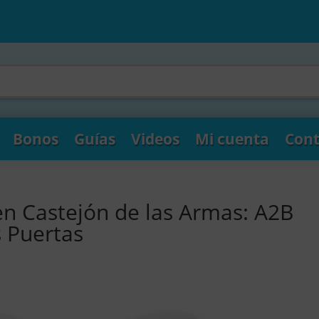
Bonos
Guías
Videos
Mi cuenta
Cont
en Castejón de las Armas: A2B
s Puertas