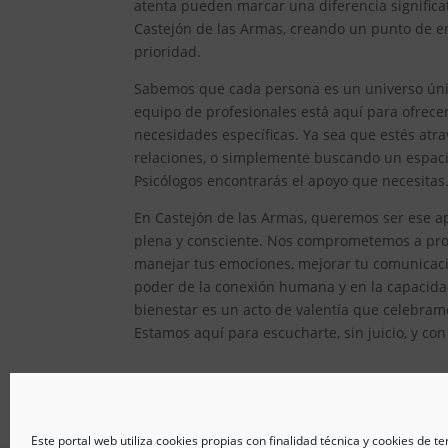
atenta pueden marcar una diferencia significat
Castejón de las Armas, creando un punto de en
prioridad.
Sabemos que cada persona es un universo único
equipo de profesionales está aquí para ofrec
necesidades específicas. Ya sea que estés atr
relaciones, o simplemente buscando un espacio
Psicólogos encontrarás el apoyo que necesitas
En Castejón de las Armas, queremos ser ese ap
plena y consciente. Nos comprometemos a prop
manejar tus emociones, mejorar tu comunicaci
poder de la conexión humana y en la capacida
bienestar es un acto de valentía que celebramo
Estamos aquí para escucharte, sin juicio, y co
Este portal web utiliza cookies propias con finalidad técnica y cookies de t