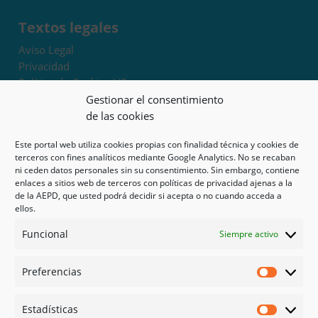
Textos legales
Aviso Legal
Privacidad
Política de Cookies UE
Términos y condiciones
Gestionar el consentimiento
Exoneración de responsabilidad
de las cookies
Este portal web utiliza cookies propias con finalidad técnica y cookies de
Mapa del sitio
terceros con fines analíticos mediante Google Analytics. No se recaban
ni ceden datos personales sin su consentimiento. Sin embargo, contiene
Mi cuenta
enlaces a sitios web de terceros con políticas de privacidad ajenas a la
Tienda
de la AEPD, que usted podrá decidir si acepta o no cuando acceda a
Psicología en Murcia
ellos.
Bonos
Funcional
Siempre activo
Guías
Preferencias
Redes sociales
Preferen
Facebook
Estadísticas
Instagram
Estadíst