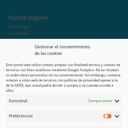
Textos legales
Aviso Legal
Privacidad
Política de Cookies UE
Términos y condiciones
Gestionar el consentimiento
Exoneración de responsabilidad
de las cookies
Este portal web utiliza cookies propias con finalidad técnica y cookies de
Mapa del sitio
terceros con fines analíticos mediante Google Analytics. No se recaban
ni ceden datos personales sin su consentimiento. Sin embargo, contiene
Mi cuenta
enlaces a sitios web de terceros con políticas de privacidad ajenas a la
Tienda
de la AEPD, que usted podrá decidir si acepta o no cuando acceda a
Psicología en Murcia
ellos.
Bonos
Funcional
Siempre activo
Guías
Preferencias
Redes sociales
Preferen
Facebook