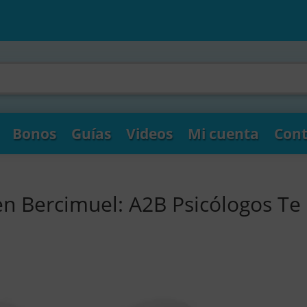
Bonos
Guías
Videos
Mi cuenta
Cont
en Bercimuel: A2B Psicólogos Te