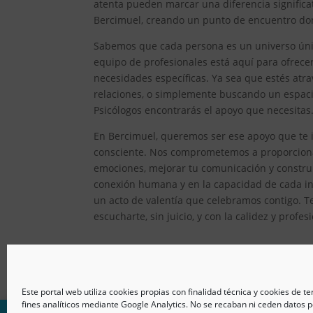
atenta pueden marcar una diferencia significat
Bercimuel, creando un punto de encuentro dond
Sabemos que cada persona es un universo único
equipo de profesionales está aquí para ofrec
necesidades específicas. Ya sea que estés atr
relaciones, o simplemente buscando un espacio
Psicólogos encontrarás el apoyo que necesitas
En Bercimuel, queremos ser ese apoyo que te i
consciente. Nos comprometemos a proporcionar
emociones, mejorar tu comunicación y constru
conexión humana y en la capacidad de cada ind
un acto de valentía que celebramos contigo. T
escucharte, sin juicio, y con la calidez y prof
Este portal web utiliza cookies propias con finalidad técnica y cookies de t
fines analíticos mediante Google Analytics. No se recaban ni ceden datos p