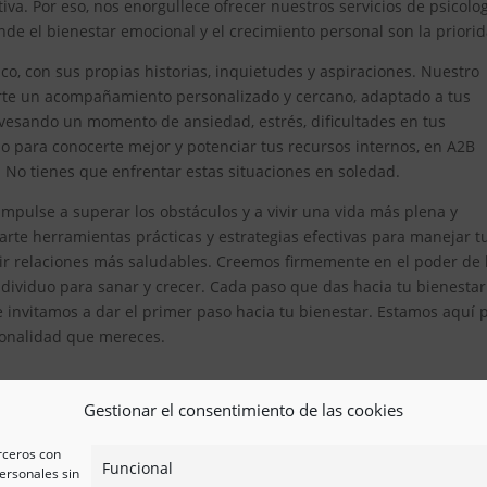
iva. Por eso, nos enorgullece ofrecer nuestros servicios de psicolo
e el bienestar emocional y el crecimiento personal son la priorid
, con sus propias historias, inquietudes y aspiraciones. Nuestro
erte un acompañamiento personalizado y cercano, adaptado a tus
avesando un momento de ansiedad, estrés, dificultades en tus
 para conocerte mejor y potenciar tus recursos internos, en A2B
. No tienes que enfrentar estas situaciones en soledad.
mpulse a superar los obstáculos y a vivir una vida más plena y
te herramientas prácticas y estrategias efectivas para manejar t
ir relaciones más saludables. Creemos firmemente en el poder de 
ividuo para sanar y crecer. Cada paso que das hacia tu bienestar
e invitamos a dar el primer paso hacia tu bienestar. Estamos aquí 
esionalidad que mereces.
Gestionar el consentimiento de las cookies
erceros con
Funcional
ersonales sin