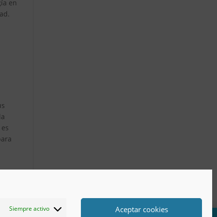
gía en
ad.
us
la
 es
para
Aceptar cookies
Siempre activo