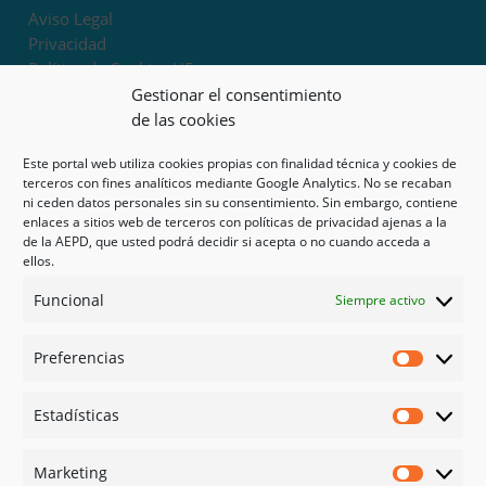
Aviso Legal
Privacidad
Política de Cookies UE
Términos y condiciones
Gestionar el consentimiento
Exoneración de responsabilidad
de las cookies
Este portal web utiliza cookies propias con finalidad técnica y cookies de
Mapa del sitio
terceros con fines analíticos mediante Google Analytics. No se recaban
ni ceden datos personales sin su consentimiento. Sin embargo, contiene
Mi cuenta
enlaces a sitios web de terceros con políticas de privacidad ajenas a la
Tienda
de la AEPD, que usted podrá decidir si acepta o no cuando acceda a
Psicología en Murcia
ellos.
Bonos
Funcional
Siempre activo
Guías
Preferencias
Redes sociales
Preferen
Facebook
Estadísticas
Instagram
Estadíst
Doctoralia
Marketing
Linked in
Marketi