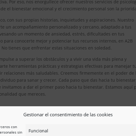
iva. Por eso, nos enorgullece ofrecer nuestros servicios de psicolo
 el bienestar emocional y el crecimiento personal son la priorid
, con sus propias historias, inquietudes y aspiraciones. Nuestro
erte un acompañamiento personalizado y cercano, adaptado a tus
avesando un momento de ansiedad, estrés, dificultades en tus
 para conocerte mejor y potenciar tus recursos internos, en A2B
. No tienes que enfrentar estas situaciones en soledad.
pulse a superar los obstáculos y a vivir una vida más plena y
te herramientas prácticas y estrategias efectivas para manejar t
ir relaciones más saludables. Creemos firmemente en el poder de 
ividuo para sanar y crecer. Cada paso que das hacia tu bienestar
e invitamos a dar el primer paso hacia tu bienestar. Estamos aquí 
esionalidad que mereces.
Gestionar el consentimiento de las cookies
erceros con
Funcional
ersonales sin