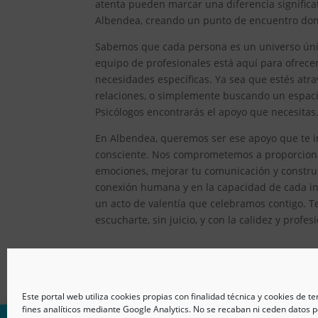
atenta pueden marcar una diferencia significat
Albendea, creando un punto de encuentro donde
Sabemos que cada persona es un universo único
equipo de profesionales está aquí para ofrec
necesidades específicas. Ya sea que estés atr
relaciones, o simplemente buscando un espacio
Psicólogos encontrarás el apoyo que necesitas
En Albendea, queremos ser ese apoyo que te im
consciente. Nos comprometemos a proporcionar
emociones, mejorar tu comunicación y constru
conexión humana y en la capacidad de cada ind
un acto de valentía que celebramos contigo. T
escucharte, sin juicio, y con la calidez y prof
Este portal web utiliza cookies propias con finalidad técnica y cookies de t
fines analíticos mediante Google Analytics. No se recaban ni ceden datos p