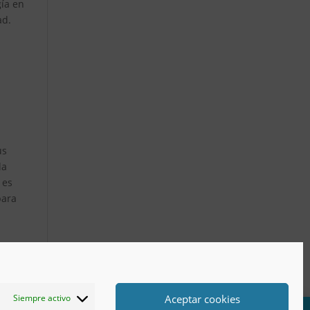
gía en
ad.
us
la
 es
para
Aceptar cookies
Siempre activo