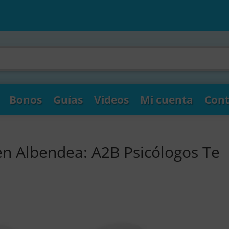
Bonos
Guías
Videos
Mi cuenta
Cont
en Albendea: A2B Psicólogos Te