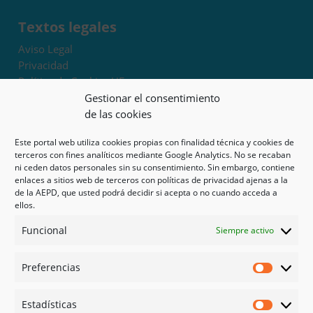
Textos legales
Aviso Legal
Privacidad
Política de Cookies UE
Términos y condiciones
Gestionar el consentimiento
Exoneración de responsabilidad
de las cookies
Este portal web utiliza cookies propias con finalidad técnica y cookies de
Mapa del sitio
terceros con fines analíticos mediante Google Analytics. No se recaban
ni ceden datos personales sin su consentimiento. Sin embargo, contiene
Mi cuenta
enlaces a sitios web de terceros con políticas de privacidad ajenas a la
Tienda
de la AEPD, que usted podrá decidir si acepta o no cuando acceda a
Psicología en Murcia
ellos.
Bonos
Funcional
Siempre activo
Guías
Preferencias
Redes sociales
Preferen
Facebook
Estadísticas
Instagram
Estadíst