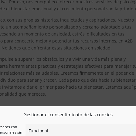
iva. Por eso, nos enorgullece ofrecer nuestros servicios de psicolo
 el bienestar emocional y el crecimiento personal son la priorida
, con sus propias historias, inquietudes y aspiraciones. Nuestro
erte un acompañamiento personalizado y cercano, adaptado a tus
avesando un momento de ansiedad, estrés, dificultades en tus
 para conocerte mejor y potenciar tus recursos internos, en A2B
. No tienes que enfrentar estas situaciones en soledad.
pulse a superar los obstáculos y a vivir una vida más plena y
te herramientas prácticas y estrategias efectivas para manejar t
ir relaciones más saludables. Creemos firmemente en el poder de 
ividuo para sanar y crecer. Cada paso que das hacia tu bienestar
e invitamos a dar el primer paso hacia tu bienestar. Estamos aquí 
esionalidad que mereces.
Gestionar el consentimiento de las cookies
erceros con
Funcional
ersonales sin