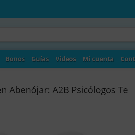
Bonos
Guías
Videos
Mi cuenta
Cont
en Abenójar: A2B Psicólogos Te