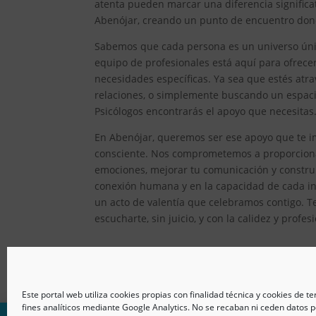
atenta pueden marcar una diferencia significat
Abenójar, creando un punto de encuentro donde
Sabemos que cada persona es un universo único
equipo de profesionales está aquí para ofrec
necesidades específicas. Ya sea que estés atr
relaciones, o simplemente buscando un espacio
Psicólogos encontrarás el apoyo que necesitas
En Abenójar, queremos ser ese apoyo que te im
consciente. Nos comprometemos a proporcionar
emociones, mejorar tu comunicación y constru
conexión humana y en la capacidad de cada ind
un acto de valentía que celebramos contigo. T
escucharte, sin juicio, y con la calidez y prof
Este portal web utiliza cookies propias con finalidad técnica y cookies de t
fines analíticos mediante Google Analytics. No se recaban ni ceden datos p