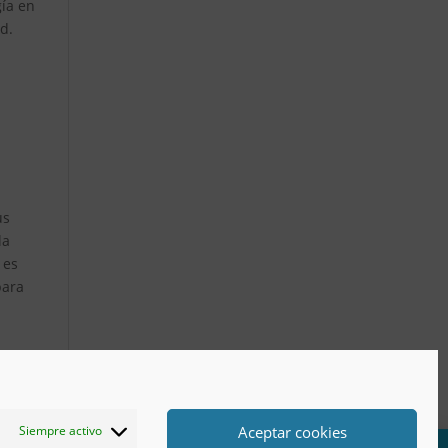
gía en
d.
us
la
 es
para
Aceptar cookies
Siempre activo