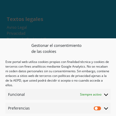
Textos legales
Aviso Legal
Privacidad
Política de Cookies UE
Términos y condiciones
Gestionar el consentimiento
Exoneración de responsabilidad
de las cookies
Este portal web utiliza cookies propias con finalidad técnica y cookies de
Mapa del sitio
terceros con fines analíticos mediante Google Analytics. No se recaban
ni ceden datos personales sin su consentimiento. Sin embargo, contiene
Mi cuenta
enlaces a sitios web de terceros con políticas de privacidad ajenas a la
Tienda
de la AEPD, que usted podrá decidir si acepta o no cuando acceda a
Psicología en Murcia
ellos.
Bonos
Funcional
Siempre activo
Guías
Preferencias
Redes sociales
Preferen