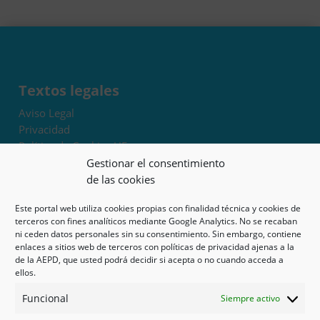
Textos legales
Aviso Legal
Privacidad
Política de Cookies UE
Términos y condiciones
Gestionar el consentimiento
Exoneración de responsabilidad
de las cookies
Este portal web utiliza cookies propias con finalidad técnica y cookies de
Mapa del sitio
terceros con fines analíticos mediante Google Analytics. No se recaban
ni ceden datos personales sin su consentimiento. Sin embargo, contiene
Mi cuenta
enlaces a sitios web de terceros con políticas de privacidad ajenas a la
Tienda
de la AEPD, que usted podrá decidir si acepta o no cuando acceda a
Psicología en Murcia
ellos.
Bonos
Funcional
Siempre activo
Guías